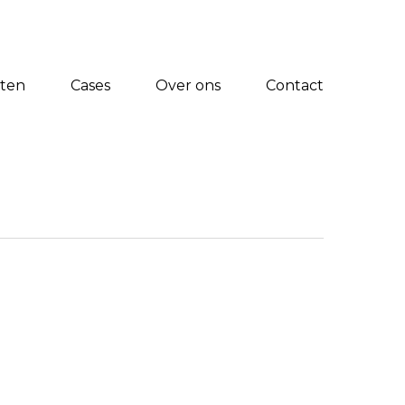
vimeo
linkedin
instagram
phone
email
NIEUWE PROJECTEN
sten
Cases
Over ons
Contact