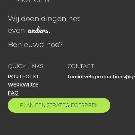
PROJECTEN
Wij doen dingen net
anders.
even
Benieuwd hoe?
QUICK LINKS
CONTACT
PORTFOLIO
tomintveldproductions@g
WERKWIJZE
FAQ
P
L
A
N
E
E
N
S
T
R
A
T
E
G
I
E
G
E
S
P
R
E
K