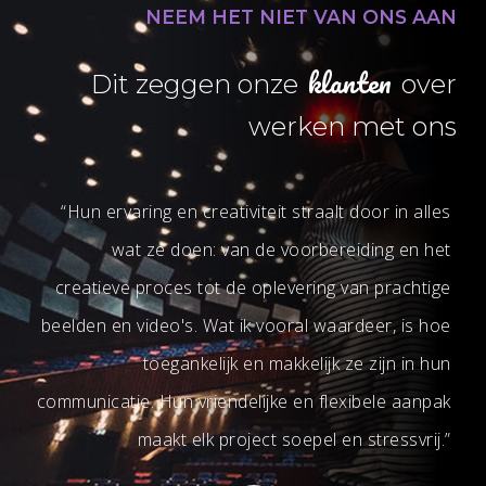
NEEM
HET
NIET
VAN
ONS
AAN
klanten
Dit zeggen onze
over
werken met ons
“Hun ervaring en creativiteit straalt door in alles
wat ze doen: van de voorbereiding en het
b
creatieve proces tot de oplevering van prachtige
e
beelden en video's. Wat ik vooral waardeer, is hoe
toegankelijk en makkelijk ze zijn in hun
communicatie. Hun vriendelijke en flexibele aanpak
maakt elk project soepel en stressvrij.”