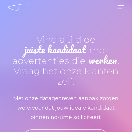
Men
Skip
to
main
content
Vind altijd de
juiste kandidaat
met
werken
advertenties die
.
Vraag het onze klanten
zelf.
Met onze datagedreven aanpak zorgen
we ervoor dat jouw ideale kandidaat
binnen no-time solliciteert.