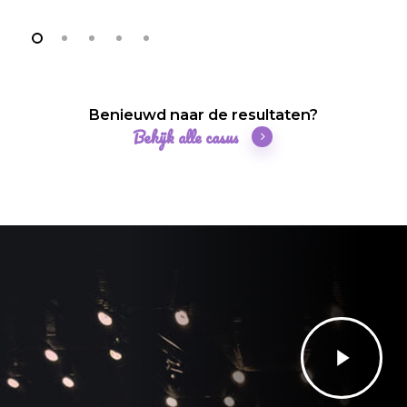
Benieuwd naar de resultaten?
Bekijk alle casus
Pl
Vi