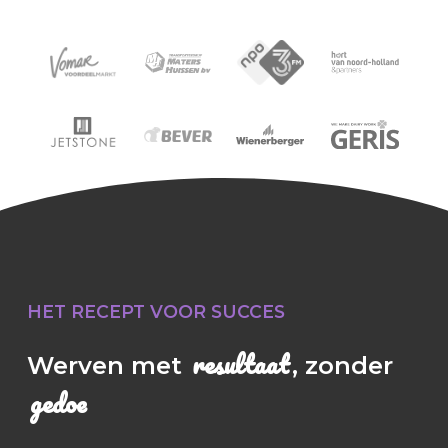
HET
RECEPT
VOOR
SUCCES
resultaat
Werven met
, zonder
gedoe